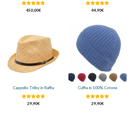
Valutato
5
Valutato
450,00
€
44,90
€
su 5
4.92
su 5
Cappello Trilby in Raffia
Cuffia in 100% Cotone
Valutato
5
Valutato
5
29,90
€
29,90
€
su 5
su 5