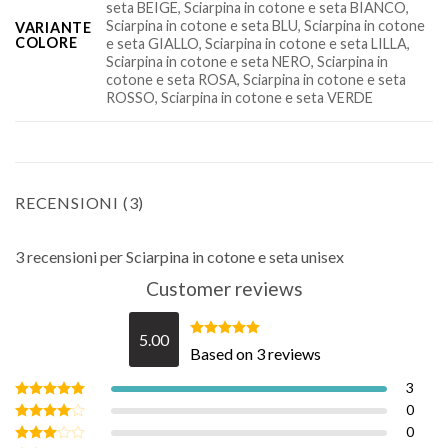
seta BEIGE, Sciarpina in cotone e seta BIANCO,
Sciarpina in cotone e seta BLU, Sciarpina in cotone
VARIANTE
COLORE
e seta GIALLO, Sciarpina in cotone e seta LILLA,
Sciarpina in cotone e seta NERO, Sciarpina in
cotone e seta ROSA, Sciarpina in cotone e seta
ROSSO, Sciarpina in cotone e seta VERDE
RECENSIONI (3)
3 recensioni per
Sciarpina in cotone e seta unisex
Customer reviews
5.00
Valutato
Based on 3 reviews
5.00
su 5
3
0
Valutato
5
su 5
0
Valutato
4
su 5