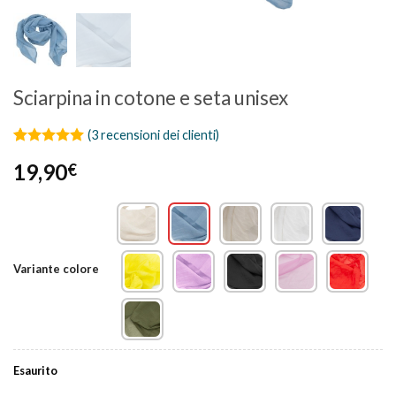
Sciarpina in cotone e seta unisex
(
3
recensioni dei clienti)
Valutato
3
5
19,90
€
su 5 su
base di
recensioni
Variante colore
Esaurito