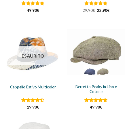
Valutato
5
Valutato
Il
5
Il
49,90
€
29,90
€
22,90
€
prezzo
prezzo
su 5
su 5
originale
attuale
era:
è:
29,90€.
22,90€.
ESAURITO
Berretto Peaky in Lino e
Cappello Estivo Multicolor
Cotone
Valutato
Valutato
19,90
€
49,90
€
4.5
su 5
4.92
su 5