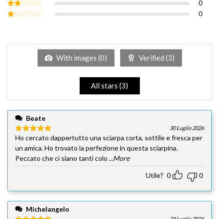
0
Valutato
3
su 5
0
Valutato
2
su
Valutato
5
1
su
5
With images (
0
)
Verified (
3
)
All stars (
3
)
Beate
30 Luglio 2026
Ho cercato dappertutto una sciarpa corta, sottile e fresca per
Valutato
5
su 5
un amica. Ho trovato la perfezione in questa sciarpina.
Peccato che ci siano tanti colo
...More
Utile?
0
0
Michelangelo
24 Luglio 2026