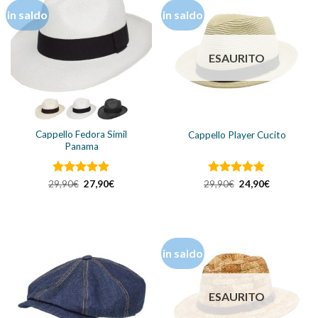
in saldo
in saldo
ESAURITO
Cappello Fedora Simil
Cappello Player Cucito
Panama
Valutato
Il
Il
Valutato
Il
5
Il
29,90
€
27,90
€
29,90
€
24,90
€
prezzo
prezzo
prezzo
prezzo
4.85
su 5
su 5
originale
attuale
originale
attuale
era:
è:
era:
è:
29,90€.
27,90€.
29,90€.
24,90€.
in saldo
ESAURITO