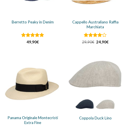
Cappello Australiano Raffia
Berretto Peaky in Denim
Marchiata
Valutato
5
Valutato
Il
Il
49,90
€
29,90
€
24,90
€
prezzo
prezzo
su 5
4
su 5
originale
attuale
era:
è:
29,90€.
24,90€.
Panama Originale Montecristi
Coppola Duck Lino
Extra Fine