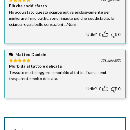
Più che soddisfatto
Valutato
5
su 5
Ho acquistato questa sciarpa estiva esclusivamente per
migliorare il mio outfit, sono rimasto più che soddisfatto, la
sciarpa regala belle sensazioni
...More
Utile?
0
0
Matteo Daniele
13 Luglio 2026
Morbida al tatto e delicata
Valutato
5
su 5
Tessuto molto leggero e morbido al tatto. Trama semi
trasparente molto delicata.
Utile?
0
0