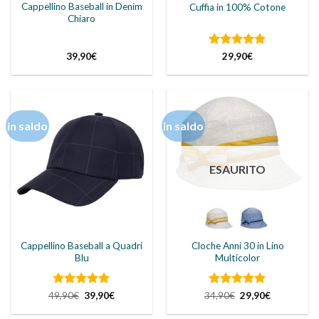
Cappellino Baseball in Denim
Cuffia in 100% Cotone
Chiaro
Valutato
5
39,90
€
29,90
€
su 5
in saldo
in saldo
ESAURITO
Cappellino Baseball a Quadri
Cloche Anni 30 in Lino
Blu
Multicolor
Valutato
Il
5
Il
Valutato
Il
5
Il
49,90
€
39,90
€
34,90
€
29,90
€
prezzo
prezzo
prezzo
prezzo
su 5
su 5
originale
attuale
originale
attuale