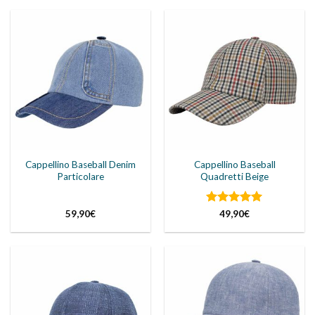
era:
è:
era:
è:
39,90€.
29,90€.
39,90€.
34,90€.
Cappellino Baseball Denim
Cappellino Baseball
Particolare
Quadretti Beige
Valutato
5
59,90
€
49,90
€
su 5