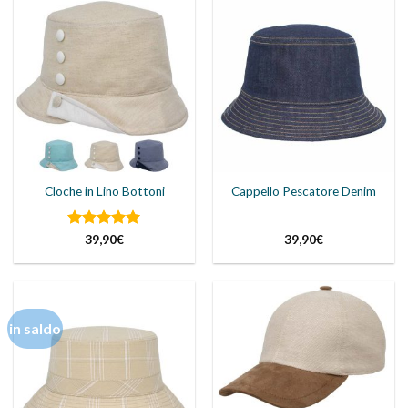
Cloche in Lino Bottoni
Cappello Pescatore Denim
Valutato
5
39,90
€
39,90
€
su 5
in saldo