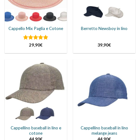
Cappello Mix Paglia e Cotone
Berretto Newsboy in lino
Valutato
5
29,90
€
39,90
€
su 5
Cappellino baseball in lino e
Cappellino baseball in lino
cotone
melange jeans
44,90
€
44,90
€