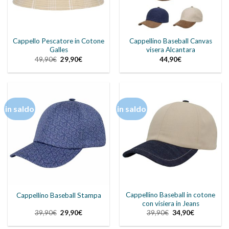
Cappello Pescatore in Cotone
Cappellino Baseball Canvas
Galles
visera Alcantara
Il
Il
49,90
€
29,90
€
44,90
€
prezzo
prezzo
originale
attuale
era:
è:
49,90€.
29,90€.
in saldo
in saldo
Cappellino Baseball in cotone
Cappellino Baseball Stampa
con visiera in Jeans
Il
Il
Il
Il
39,90
€
29,90
€
39,90
€
34,90
€
prezzo
prezzo
prezzo
prezzo
originale
attuale
originale
attuale