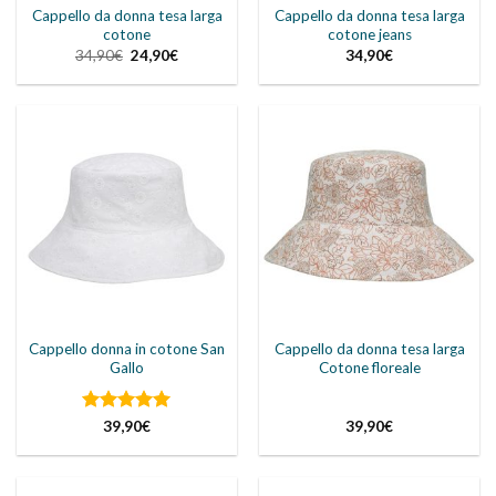
Cappello da donna tesa larga
Cappello da donna tesa larga
cotone
cotone jeans
Il
Il
34,90
€
24,90
€
34,90
€
prezzo
prezzo
originale
attuale
era:
è:
34,90€.
24,90€.
Cappello donna in cotone San
Cappello da donna tesa larga
Gallo
Cotone floreale
Valutato
5
39,90
€
39,90
€
su 5