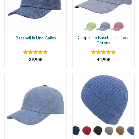
Cappellino Baseball in Lino e
Baseball in Lino Galles
Cotone
Valutato
5
Valutato
5
39,90
€
44,90
€
su 5
su 5