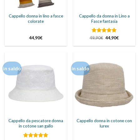
Cappello donna in lino a fasce
Cappello da donna in Lino a
colorate
Fasce fantasia
Valutato
Il
5
Il
44,90
€
49,90
€
44,90
€
prezzo
prezzo
su 5
originale
attuale
era:
è:
49,90€.
44,90€.
in saldo
in saldo
Cappello da pescatore donna
Cappello donna in cotone con
in cotone san gallo
lurex