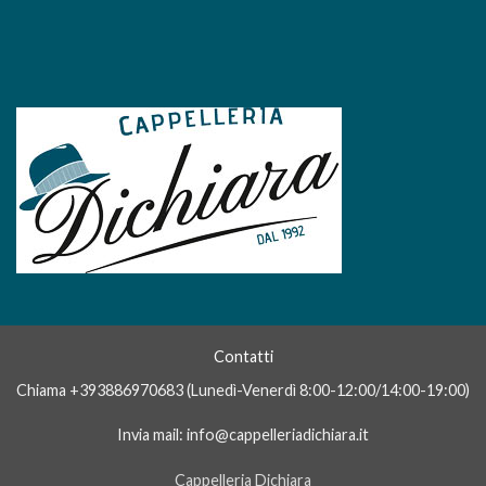
Contatti
Alessio
Chiama +393886970683 (Lunedì-Venerdì 8:00-12:00/14:00-19:00)
In genere rispondiamo dopo qualche
minuto
Invia mail: info@cappelleriadichiara.it
Cappelleria Dichiara