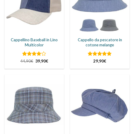
Cappellino Baseball in Lino
Cappello da pescatore in
Multicolor
cotone melange
Valutato
Il
Il
Valutato
5
44,90
€
39,90
€
29,90
€
prezzo
prezzo
4
su 5
su 5
originale
attuale
era:
è:
44,90€.
39,90€.