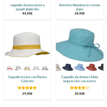
cappello da pescatore a
Berretto Newsboy in cotone
quadri grigio blu
jeans
44,90
€
34,90
€
Cappello in Lino con Nastro
Cappello da donna a falda
Colorato
larga in Lino con nastro
Valutato
5
Valutato
29,90
€
39,90
€
su 5
4
su 5