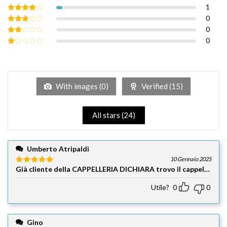
1
Valutato
5
su 5
0
Valutato
4
su 5
0
Valutato
3
su 5
0
Valutato
2
su
Valutato
5
1
su
5
With images (
0
)
Verified (
15
)
All stars (
24
)
Umberto Atripaldi
10 Gennaio 2025
Già cliente della CAPPELLERIA DICHIARA
Valutato
5
su 5
Utile?
0
0
Gino