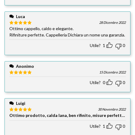
Luca
28 Dicembre 2022
Ottimo cappello, caldo e elegante.
Valutato
5
su 5
Rifiniture perfette. Cappelleria Dichiara un nome una garanzia.
Utile?
1
0
Anonimo
15 Dicembre 2022
Valutato
5
Utile?
0
0
su 5
Luigi
30 Novembre 2022
Ottimo prodotto, calda lana, ben rifinito, misure perfette, con
Valutato
5
su 5
Utile?
1
0