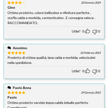
20 Gennaio 2024
Gino
Valutato
4
su 5
Ottimo prodotto, colore bellissimo e rifiniture perfette ,
stoffa calda e morbida, contentissimo . E consegna veloce .
RACCOMANDATO.
Utile?
0
0
Anonimo
26 Febbraio 2023
Prodotto di ottima qualità, lana calda e morbida, velocissimi
Valutato
5
su 5
nella spedizione.
Utile?
0
0
Paolo Bona
29 Gennaio 2023
Paolo
Valutato
5
su 5
Ottimo prodotto servizio impeccabile imballo perfetto
Complimenti