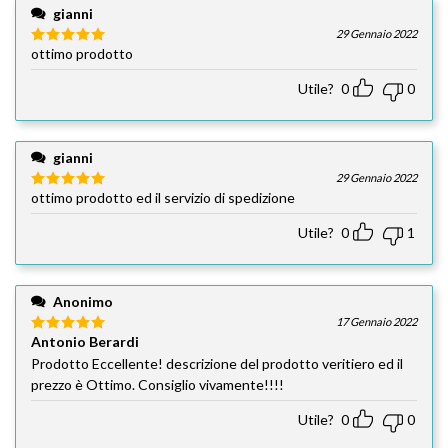
gianni
29 Gennaio 2022
ottimo prodotto
Valutato
5
su 5
Utile?
0
0
gianni
29 Gennaio 2022
ottimo prodotto ed il servizio di spedizione
Valutato
5
su 5
Utile?
0
1
Anonimo
17 Gennaio 2022
Antonio Berardi
Valutato
5
su 5
Prodotto Eccellente! descrizione del prodotto veritiero ed il
prezzo è Ottimo. Consiglio vivamente!!!!
Utile?
0
0