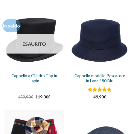
4.83
su 5
su 5
in saldo
ESAURITO
Cappello a Cilindro Top in
Cappello modello Pescatore
Lapin
in Lana 480 Blu
Il
Il
Valutato
5
159,90
€
119,00
€
49,90
€
prezzo
prezzo
su 5
originale
attuale
era:
è:
159,90€.
119,00€.