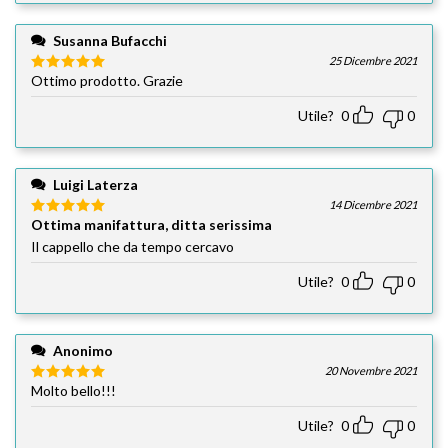
Susanna Bufacchi
25 Dicembre 2021
Ottimo prodotto. Grazie
Valutato
5
su 5
Utile?
0
0
Luigi Laterza
14 Dicembre 2021
Ottima manifattura, ditta serissima
Valutato
5
su 5
Il cappello che da tempo cercavo
Utile?
0
0
Anonimo
20 Novembre 2021
Molto bello!!!
Valutato
5
su 5
Utile?
0
0