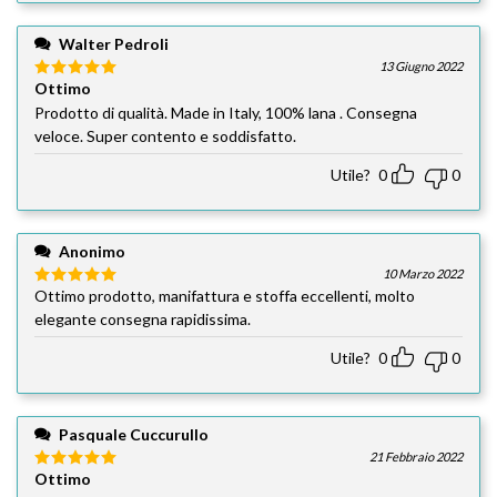
Walter Pedroli
13 Giugno 2022
Ottimo
Valutato
5
su 5
Prodotto di qualità. Made in Italy, 100% lana . Consegna
veloce. Super contento e soddisfatto.
Utile?
0
0
Anonimo
10 Marzo 2022
Ottimo prodotto, manifattura e stoffa eccellenti, molto
Valutato
5
su 5
elegante consegna rapidissima.
Utile?
0
0
Pasquale Cuccurullo
21 Febbraio 2022
Ottimo
Valutato
5
su 5