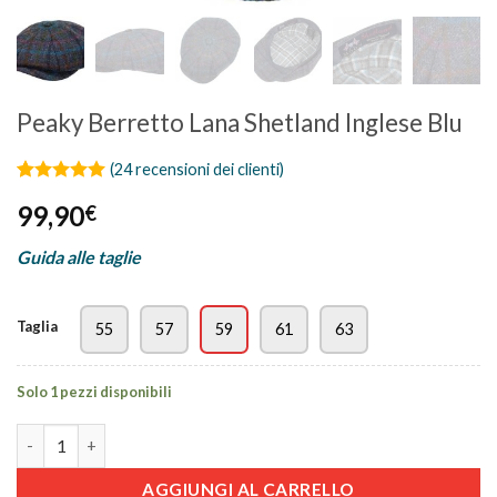
Peaky Berretto Lana Shetland Inglese Blu
(
24
recensioni dei clienti)
Valutato
24
99,90
€
4.96
su 5
su base di
recensioni
Guida alle taglie
Taglia
55
57
59
61
63
Solo 1 pezzi disponibili
Peaky Berretto Lana Shetland Inglese Blu quantità
AGGIUNGI AL CARRELLO