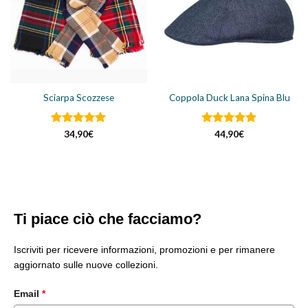
Sciarpa Scozzese
Coppola Duck Lana Spina Blu
Valutato
5
Valutato
34,90
€
44,90
€
su 5
4.88
su 5
Ti piace ciò che facciamo?
Iscriviti per ricevere informazioni, promozioni e per rimanere
aggiornato sulle nuove collezioni.
Email
*