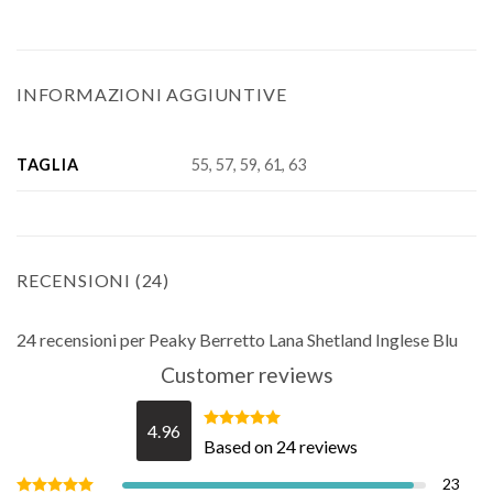
INFORMAZIONI AGGIUNTIVE
TAGLIA
55, 57, 59, 61, 63
RECENSIONI (24)
24 recensioni per
Peaky Berretto Lana Shetland Inglese Blu
Customer reviews
4.96
Valutato
Based on 24 reviews
4.96
su 5
23