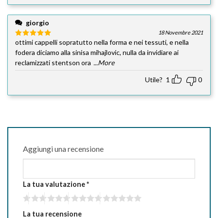
giorgio
18 Novembre 2021
ottimi cappelli sopratutto nella forma e nei tessuti, e nella
Valutato
5
su 5
fodera diciamo alla sinisa mihajlovic, nulla da invidiare ai
reclamizzati stentson ora
...More
Utile?
1
0
Aggiungi una recensione
La tua valutazione
*
La tua recensione