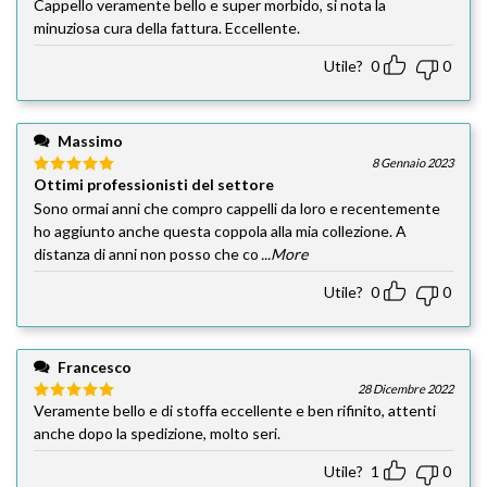
Cappello veramente bello e super morbido, si nota la
minuziosa cura della fattura. Eccellente.
Utile?
0
0
Massimo
8 Gennaio 2023
Ottimi professionisti del settore
Valutato
5
su 5
Sono ormai anni che compro cappelli da loro e recentemente
ho aggiunto anche questa coppola alla mia collezione. A
distanza di anni non posso che co
...More
Utile?
0
0
Francesco
28 Dicembre 2022
Veramente bello e di stoffa eccellente e ben rifinito, attenti
Valutato
5
su 5
anche dopo la spedizione, molto seri.
Utile?
1
0