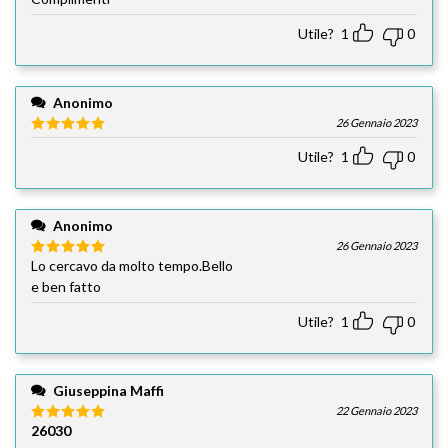
Utile?
1
0
Anonimo
26 Gennaio 2023
Valutato
5
Utile?
1
0
su 5
Anonimo
26 Gennaio 2023
Lo cercavo da molto tempo.Bello
Valutato
5
su 5
e ben fatto
Utile?
1
0
Giuseppina Maffi
22 Gennaio 2023
26030
Valutato
5
su 5