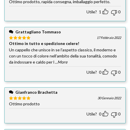
Ottimo prodotto, rapida consegna, imballaggio perfetto.
Utile?
1
0
Grattagliano Tommaso
17 Febbraio 2022
Ottimo in tutto e spedizione celere!
Valutato
5
su 5
Un cappello che unisce in se l'aspetto classico, il moderno e
con un tocco di colore nell'ambito della sua tonalità, comodo
da indossare e caldo per l
...More
Utile?
0
0
Gianfranco Brachetta
30 Gennaio 2022
Ottimo prodotto
Valutato
5
su 5
Utile?
0
0