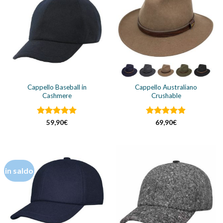
Cappello Baseball in
Cappello Australiano
Cashmere
Crushable
Valutato
Valutato
59,90
€
69,90
€
4.92
su 5
4.87
su 5
in saldo