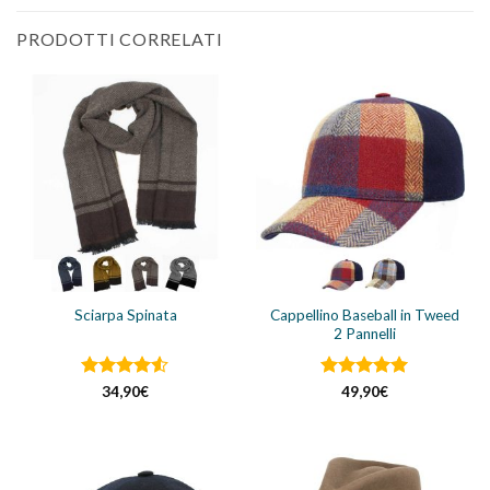
PRODOTTI CORRELATI
Cappellino Baseball in Tweed
Sciarpa Spinata
2 Pannelli
Valutato
Valutato
5
34,90
€
49,90
€
4.5
su 5
su 5