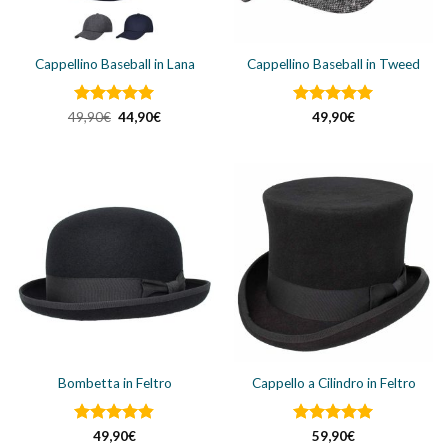
Cappellino Baseball in Lana
Cappellino Baseball in Tweed
Valutato
Il
5
Il
Valutato
5
49,90
€
44,90
€
49,90
€
prezzo
prezzo
su 5
su 5
originale
attuale
era:
è:
49,90€.
44,90€.
Bombetta in Feltro
Cappello a Cilindro in Feltro
Valutato
Valutato
5
49,90
€
59,90
€