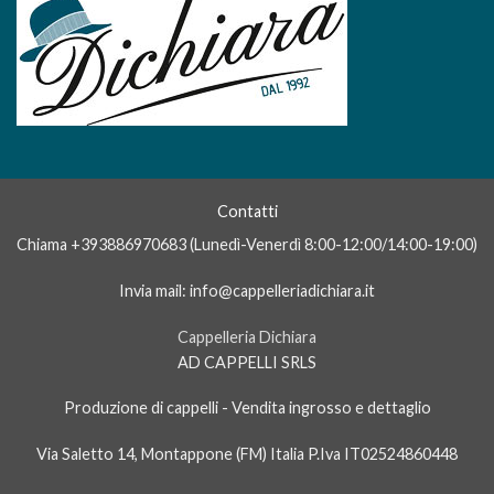
Contatti
Alessio
Chiama +393886970683 (Lunedì-Venerdì 8:00-12:00/14:00-19:00)
In genere rispondiamo dopo qualche
minuto
Invia mail: info@cappelleriadichiara.it
Cappelleria Dichiara
AD CAPPELLI SRLS
Produzione di cappelli - Vendita ingrosso e dettaglio
Via Saletto 14, Montappone (FM) Italia P.Iva IT02524860448