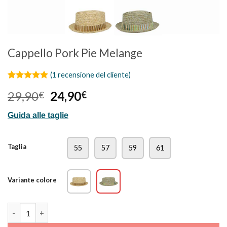
Cappello Pork Pie Melange
(
1
recensione del cliente)
Valutato
1
5
Il
Il
29,90
24,90
€
€
su 5 su
base di
prezzo
prezzo
recensioni
Guida alle taglie
originale
attuale
era:
è:
29,90€.
24,90€.
Taglia
55
57
59
61
Variante colore
Cappello Pork Pie Melange quantità