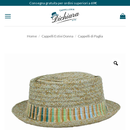
Salta
Consegna gratuita per ordini superiori a 69€
ai
contenuti
Home
/
Cappelli Estivi Donna
/
Cappelli di Paglia
Zoo