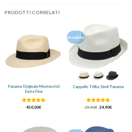
PRODOTTI CORRELATI
in saldo
Panama Originale Montecristi
Cappello Trilby Simil Panama
Extra Fine
Valutato
5
Valutato
Il
5
Il
450,00
€
29,90
€
24,90
€
prezzo
prezzo
su 5
su 5
originale
attuale
era:
è:
29,90€.
24,90€.