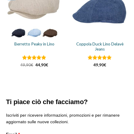
Coppola Duck Lino Delavè
Berretto Peaky in Lino
Jeans
Valutato
Il
Il
Valutato
5
49,90
€
44,90
€
49,90
€
prezzo
prezzo
4.96
su 5
su 5
originale
attuale
era:
è:
49,90€.
44,90€.
Ti piace ciò che facciamo?
Iscriviti per ricevere informazioni, promozioni e per rimanere
aggiornato sulle nuove collezioni.