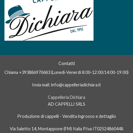
Contatti
Alessio
Chiama +393886970683 (Lunedì-Venerdì 8:00-12:00/14:00-19:00)
In genere rispondiamo dopo qualche
minuto
Invia mail: info@cappelleriadichiara.it
Cappelleria Dichiara
AD CAPPELLI SRLS
Produzione di cappelli - Vendita ingrosso e dettaglio
Via Saletto 14, Montappone (FM) Italia P.Iva IT02524860448