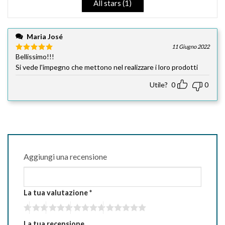
All stars (
1
)
Maria José
11 Giugno 2022
Bellissimo!!!
Valutato
5
su 5
Si vede l'impegno che mettono nel realizzare i loro prodotti
Utile?
0
0
Aggiungi una recensione
La tua valutazione
*
La tua recensione