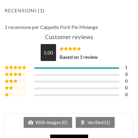
RECENSIONI (1)
1 recensione per
Cappello Pork Pie Melange
Customer reviews
5.00
Valutato
Based on 1 review
5.00
su 5
1
0
Valutato
5
su 5
0
Valutato
4
su 5
0
Valutato
3
su 5
0
Valutato
2
su
Valutato
5
1
su
5
With images (
0
)
Verified (
1
)