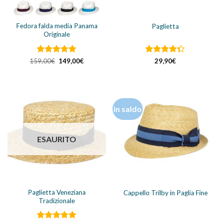
Fedora falda media Panama
Paglietta
Originale
Valutato
Il
5
Il
Valutato
159,00
€
149,00
€
29,90
€
prezzo
prezzo
su 5
4.33
su 5
originale
attuale
era:
è:
159,00€.
149,00€.
in saldo
ESAURITO
Paglietta Veneziana
Cappello Trilby in Paglia Fine
Tradizionale