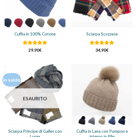
Cuffia in 100% Cotone
Sciarpa Scozzese
Valutato
5
Valutato
5
29,90
€
34,90
€
su 5
su 5
in saldo
ESAURITO
Sciarpa Principe di Galles con
Cuffia in Lana con Pompon e
Lurex
interno in Pile