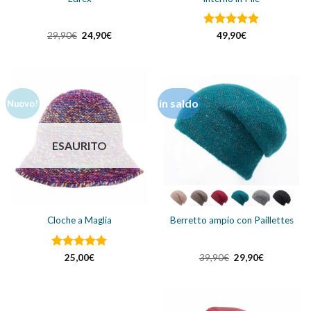
Il
Il
Valutato
5
29,90
€
24,90
€
49,90
€
prezzo
prezzo
su 5
originale
attuale
era:
è:
29,90€.
24,90€.
in saldo
Nuovo!
ESAURITO
Cloche a Maglia
Berretto ampio con Paillettes
Valutato
5
Il
Il
25,00
€
39,90
€
29,90
€
prezzo
prezzo
su 5
originale
attuale
era:
è:
39,90€.
29,90€.