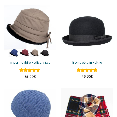
Impermeabile Pelliccia Eco
Bombetta in Feltro
Valutato
Valutato
35,00
€
49,90
€
4.92
su 5
4.83
su 5