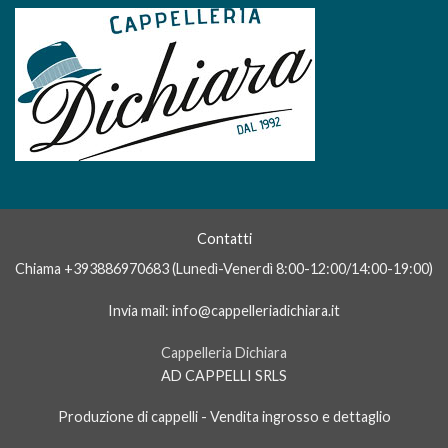
Contatti
Alessio
Chiama +393886970683 (Lunedì-Venerdì 8:00-12:00/14:00-19:00)
In genere rispondiamo dopo qualche
minuto
Invia mail: info@cappelleriadichiara.it
Cappelleria Dichiara
AD CAPPELLI SRLS
Produzione di cappelli - Vendita ingrosso e dettaglio