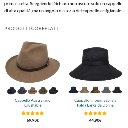
prima scelta. Scegliendo Dichiara non avrete solo un cappello
di alta qualità, ma un angolo di storia del cappello artigianale.
PRODOTTI CORRELATI
Cappello Australiano
Cappello Impermeabile a
Crushable
Falda Larga da Donna
Valutato
Valutato
69,90
€
44,90
€
4.87
su 5
4.89
su 5