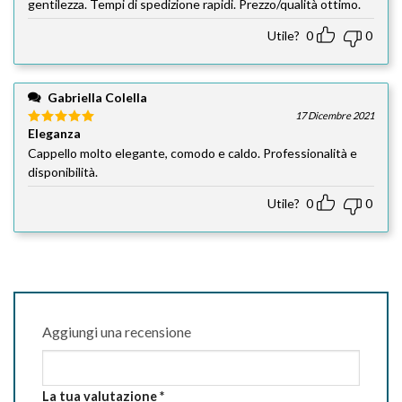
gentilezza. Tempi di spedizione rapidi. Prezzo/qualità ottimo.
Utile?
0
0
Gabriella Colella
17 Dicembre 2021
Eleganza
Valutato
5
su 5
Cappello molto elegante, comodo e caldo. Professionalità e
disponibilità.
Utile?
0
0
Aggiungi una recensione
La tua valutazione
*