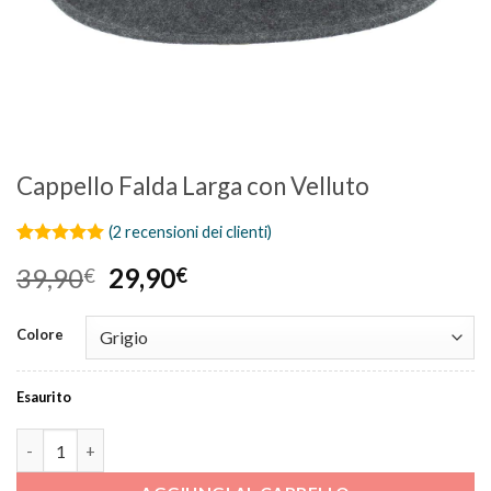
Cappello Falda Larga con Velluto
(
2
recensioni dei clienti)
Valutato
2
5
Il
Il
39,90
29,90
€
€
su 5 su
base di
prezzo
prezzo
recensioni
originale
attuale
Colore
era:
è:
39,90€.
29,90€.
Esaurito
Cappello Falda Larga con Velluto quantità