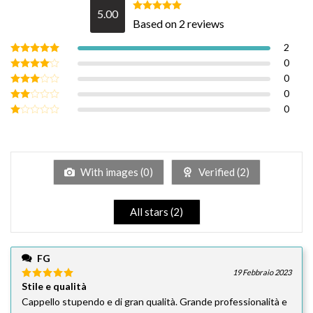
5.00
Valutato
Based on 2 reviews
5.00
su 5
2
0
Valutato
5
su 5
0
Valutato
4
su 5
0
Valutato
3
su 5
0
Valutato
2
su
Valutato
5
1
su
5
With images (
0
)
Verified (
2
)
All stars (
2
)
FG
19 Febbraio 2023
Stile e qualità
Valutato
5
su 5
Cappello stupendo e di gran qualità. Grande professionalità e