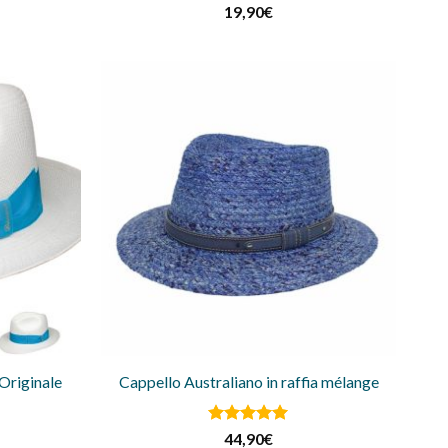
Valutato
19,90
€
4.5
su 5
Originale
Cappello Australiano in raffia mélange
l
Valutato
5
44,90
€