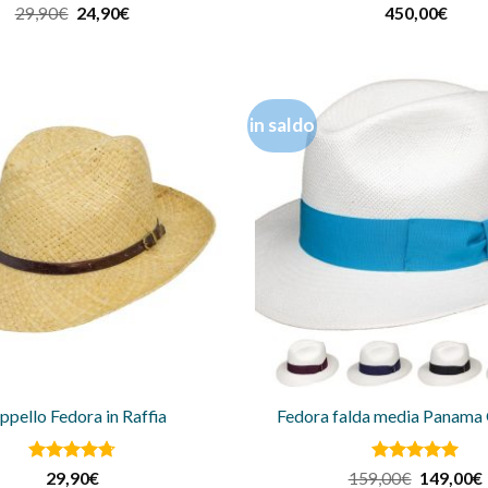
Valutato
Il
Il
Valutato
5
29,90
€
24,90
€
450,00
€
prezzo
prezzo
4
su 5
su 5
originale
attuale
era:
è:
29,90€.
24,90€.
in saldo
ppello Fedora in Raffia
Fedora falda media Panama 
Valutato
Valutato
Il
5
I
29,90
€
159,00
€
149,00
€