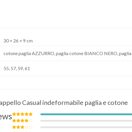
30 × 26 × 9 cm
cotone paglia AZZURRO, paglia cotone BIANCO NERO, paglia
55, 57, 59, 61
appello Casual indeformabile paglia e cotone
ews
Valutato
5
su 5
Valutato
4
su 5