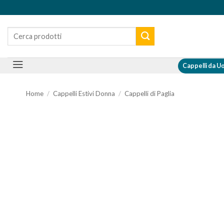
Salta
ai
Cerca:
contenuti
Cappelli da 
Home
/
Cappelli Estivi Donna
/
Cappelli di Paglia