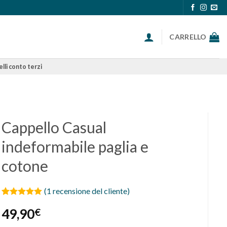
CARRELLO
lli conto terzi
Cappello Casual
indeformabile paglia e
cotone
(
1
recensione del cliente)
Valutato
1
5
49,90
€
su 5 su
base di