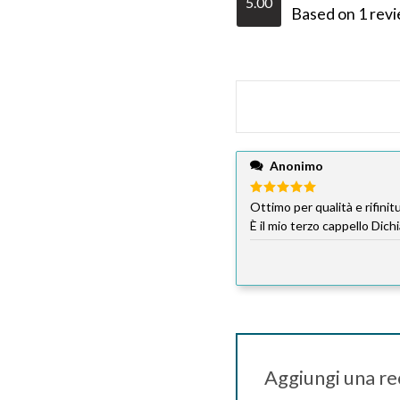
5.00
Valutato
Based on 1 rev
5.00
su 5
Anonimo
Valutato
Ottimo per qualità e rifinit
5
su 5
È il mio terzo cappello Dich
Aggiungi una r