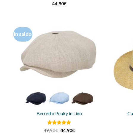
Valutato
5
44,90
€
su 5
in saldo
Berretto Peaky in Lino
Ca
Valutato
Il
Il
49,90
€
44,90
€