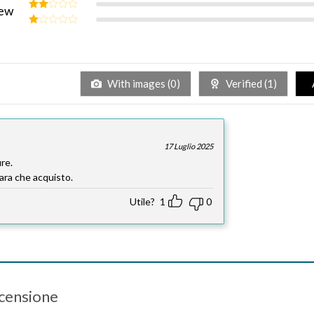
Valutato
iew
3
su 5
Valutato
2
su
Valutato
5
1
su
5
With images (
0
)
Verified (
1
)
17 Luglio 2025
ure.
iara che acquisto.
Utile?
1
0
ecensione