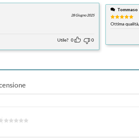
Tommaso 
28 Giugno 2025
Valutato
Ottima qualità,
5
su 5
Utile?
0
0
ecensione