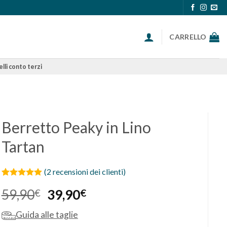
CARRELLO
lli conto terzi
Berretto Peaky in Lino
Tartan
(
2
recensioni dei clienti)
Valutato
2
5
Il
Il
59,90
€
39,90
€
su 5 su
base di
prezzo
prezzo
recensioni
Guida alle taglie
originale
attuale