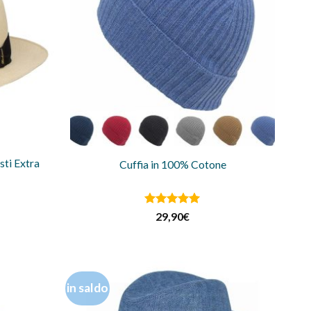
ti Extra
Cuffia in 100% Cotone
Valutato
5
29,90
€
su 5
in saldo