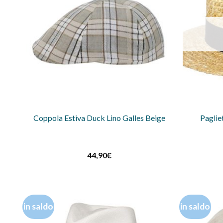
Coppola Estiva Duck Lino Galles Beige
Paglie
44,90
€
in saldo
in saldo