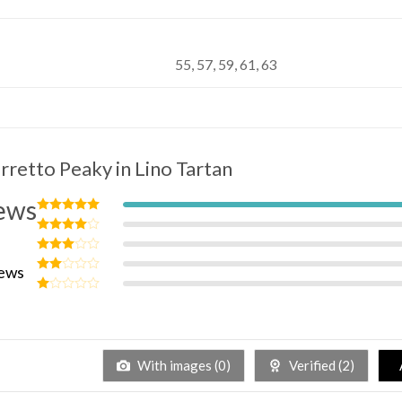
55, 57, 59, 61, 63
rretto Peaky in Lino Tartan
ews
Valutato
5
su 5
Valutato
4
su 5
Valutato
iews
3
su 5
Valutato
2
su
Valutato
5
1
su
5
With images (
0
)
Verified (
2
)