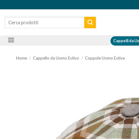
Salta
ai
Cerca:
contenuti
Cappelli da 
Home
/
Cappello da Uomo Estivo
/
Coppole Uomo Estive