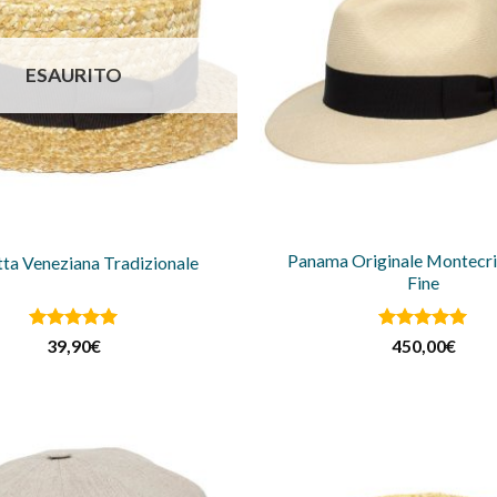
ESAURITO
Panama Originale Montecris
tta Veneziana Tradizionale
Fine
Valutato
5
Valutato
5
39,90
€
450,00
€
su 5
su 5