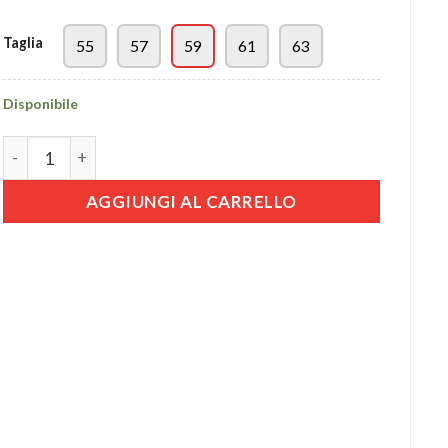
era:
è:
59,90€.
39,90€.
Taglia
55
57
59
61
63
Disponibile
Berretto Peaky in Lino Tartan quantità
AGGIUNGI AL CARRELLO