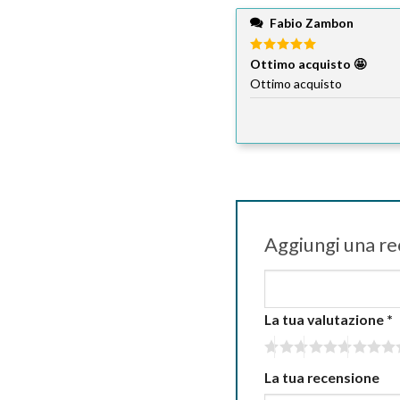
Fabio Zambon
Valutato
Ottimo acquisto 🤩
5
su 5
Ottimo acquisto
Aggiungi una r
La tua valutazione
*
La tua recensione