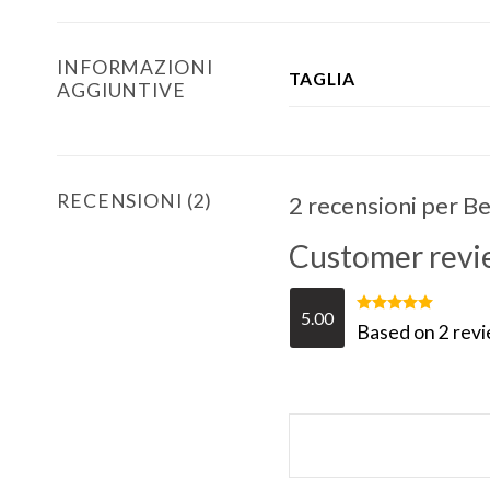
INFORMAZIONI
TAGLIA
AGGIUNTIVE
RECENSIONI (2)
2 recensioni per
Be
Customer revi
5.00
Valutato
Based on 2 rev
5.00
su 5