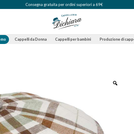
Consegna gratuita per ordini superiori a 69€
Uomo
Cappelli da Donna
Cappelli per bambini
Produzione di cappe
Zoom