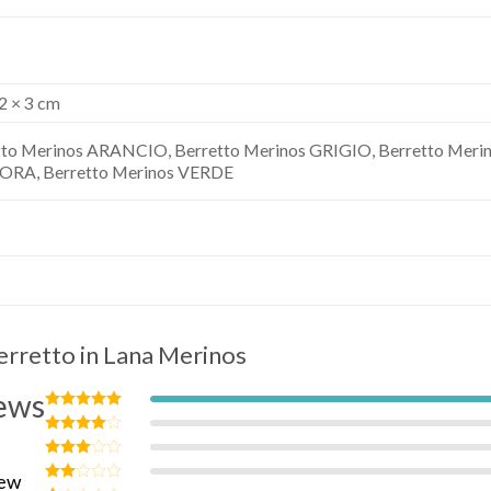
2 × 3 cm
tto Merinos ARANCIO, Berretto Merinos GRIGIO, Berretto Merin
RA, Berretto Merinos VERDE
erretto in Lana Merinos
ews
Valutato
5
su 5
Valutato
4
su 5
Valutato
iew
3
su 5