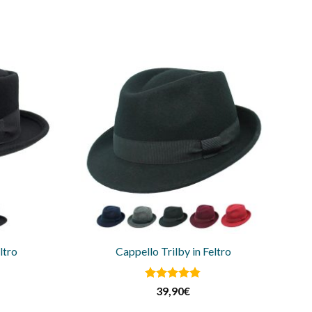
ltro
Cappello Trilby in Feltro
Valutato
39,90
€
4.8
su 5