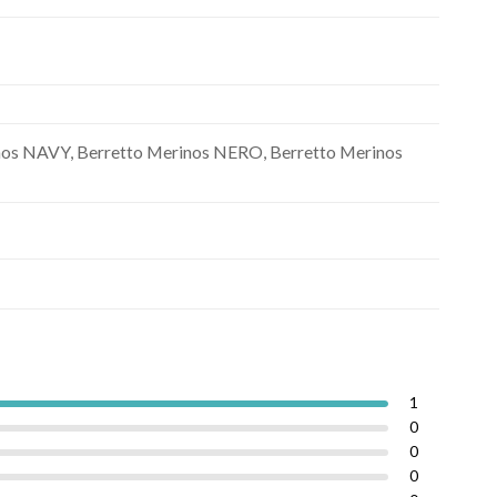
os NAVY, Berretto Merinos NERO, Berretto Merinos
1
0
0
0