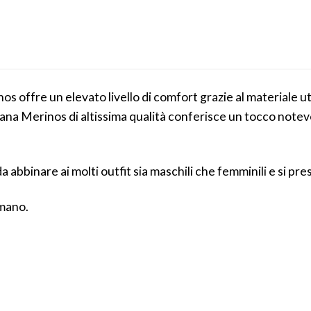
os offre un elevato livello di comfort grazie al materiale ut
ra lana Merinos di altissima qualità conferisce un tocco no
a abbinare ai molti outfit sia maschili che femminili e si pres
 mano.