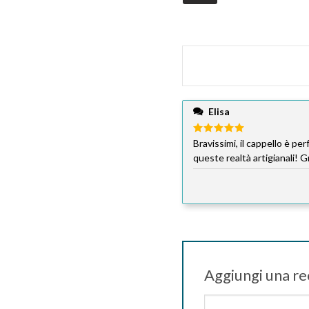
Elisa
Valutato
Bravissimi, il cappello è pe
5
su 5
queste realtà artigianali! Gr
Aggiungi una r