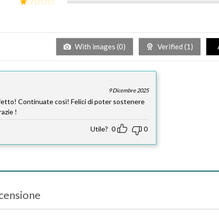
Valutato
2
su
Valutato
5
1
su
5
With images (
0
)
Verified (
1
)
9 Dicembre 2025
rfetto! Continuate così! Felici di poter sostenere
azie !
Utile?
0
0
ecensione