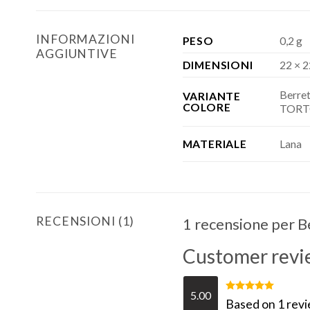
INFORMAZIONI
PESO
0,2 g
AGGIUNTIVE
DIMENSIONI
22 × 2
Berre
VARIANTE
COLORE
TORTO
Lana
MATERIALE
RECENSIONI (1)
1 recensione per
B
Customer revi
5.00
Valutato
Based on 1 rev
5.00
su 5