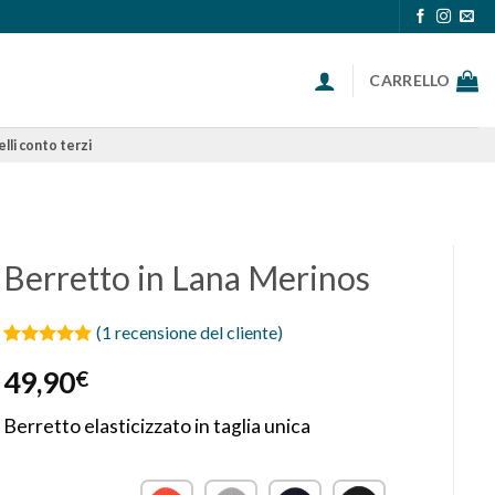
CARRELLO
lli conto terzi
Berretto in Lana Merinos
(
1
recensione del cliente)
Valutato
1
5
49,90
€
su 5 su
base di
recensioni
Berretto elasticizzato in taglia unica