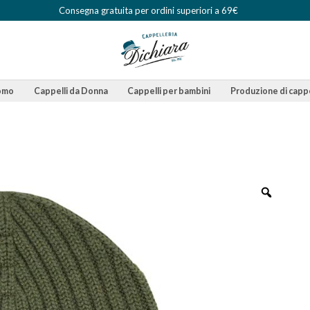
Consegna gratuita per ordini superiori a 69€
Uomo
Cappelli da Donna
Cappelli per bambini
Produzione di cappe
Zoom