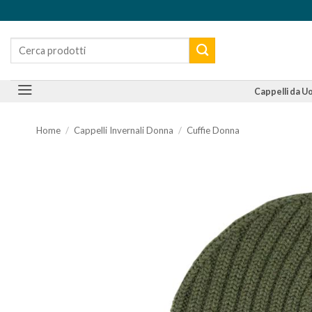
Salta
ai
Cerca:
contenuti
Cappelli da 
Home
/
Cappelli Invernali Donna
/
Cuffie Donna