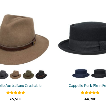
llo Australiano Crushable
Cappello Pork Pie in Fe
Valutato
Valutato
69,90
€
44,90
€
4.87
su 5
4.91
su 5