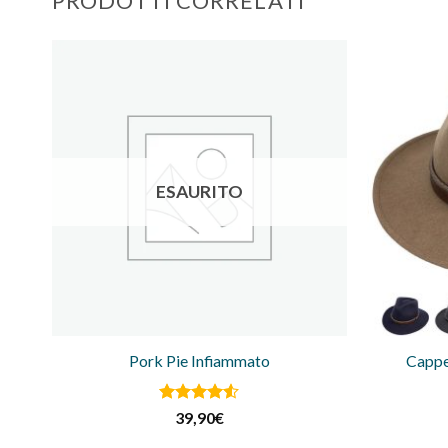
PRODOTTI CORRELATI
ESAURITO
Pork Pie Infiammato
Cappe
Valutato
39,90
€
4.5
su 5